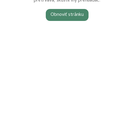
pretrváva, skúste iný prehliadač.
Obnoviť stránku